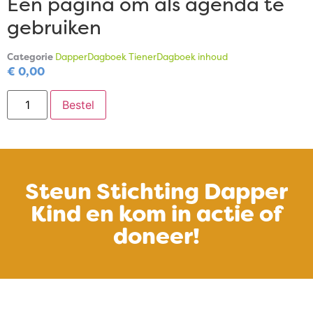
Een pagina om als agenda te
gebruiken
Categorie
DapperDagboek TienerDagboek inhoud
€
0,00
Bestel
Steun Stichting Dapper
Kind en kom in actie of
doneer!