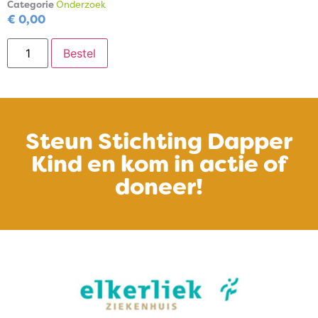
Categorie
Onderzoek
€
0,00
Bestel
Steun Stichting Dapper
Kind en kom in actie of
doneer!