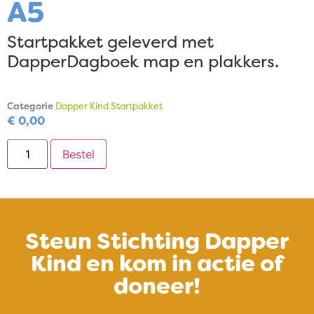
A5
Startpakket geleverd met
DapperDagboek map en plakkers.
Categorie
Dapper Kind Startpakket
€
0,00
Bestel
Steun Stichting Dapper
Kind en kom in actie of
doneer!