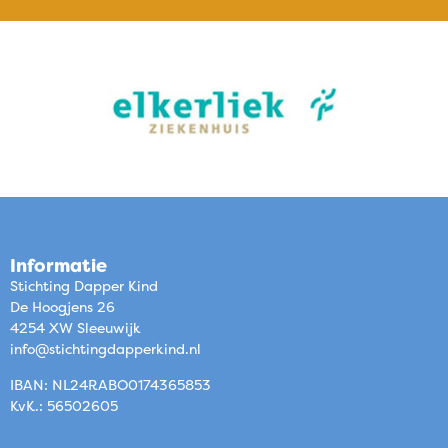
Informatie
Stichting Dapper Kind
De Hoogjens 26
4254 XW Sleeuwijk
info@stichtingdapperkind.nl
IBAN: NL24RABO0174365853
KvK.: 56502605