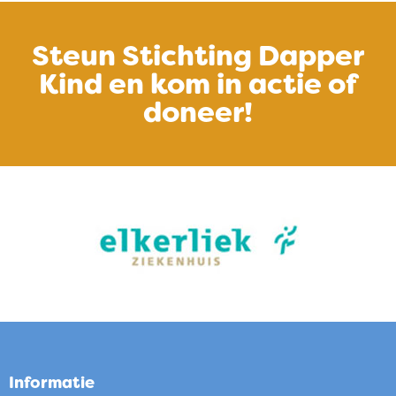
Steun Stichting Dapper
Kind en kom in actie of
doneer!
Informatie