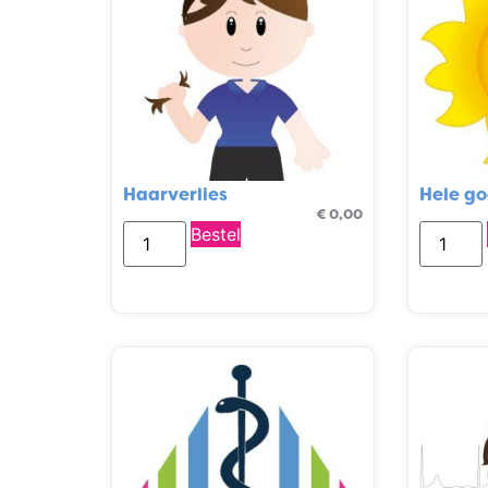
Haarverlies
Hele g
€
0,00
Bestel