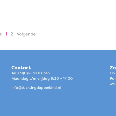
e
1
2
Volgende
Contact
Zo
Tel:+31(0)6- 5101 6362
Oh 
Maandag t/m vrijdag 9:30 – 17:00
Par
we 
info@stichtingdapperkind.nl