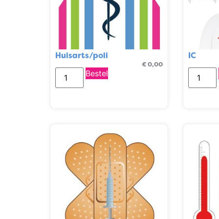
Huisarts/poli
IC
€
0,00
Bestel