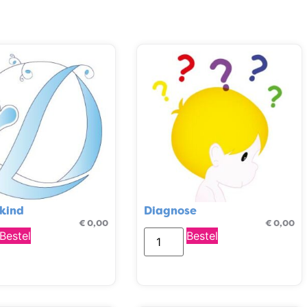
kind
Diagnose
€
0,00
€
0,00
Bestel
Bestel