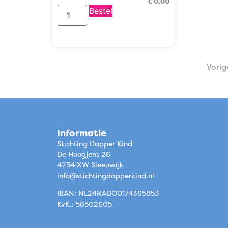
€
0,00
Bestel
Vorig
Informatie
Stichting Dapper Kind
De Hoogjens 26
4254 XW Sleeuwijk
info@stichtingdapperkind.nl
IBAN: NL24RABO0174365853
KvK.: 56502605