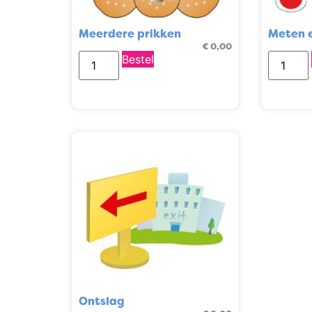
Meerdere prikken
Meten 
€
0,00
Bestel
Ontslag