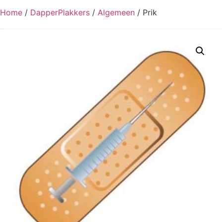
Home
/
DapperPlakkers
/
Algemeen
/ Prik