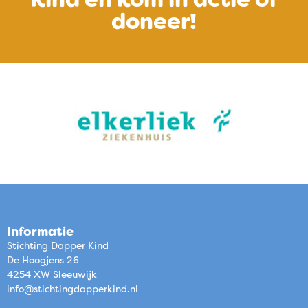
doneer!
Informatie
Stichting Dapper Kind
De Hoogjens 26
4254 XW Sleeuwijk
info@stichtingdapperkind.nl