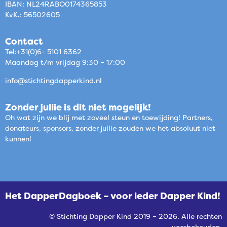
IBAN: NL24RABO0174365853
KvK.: 56502605
Contact
Tel:+31(0)6- 5101 6362
Maandag t/m vrijdag 9:30 – 17:00
info@stichtingdapperkind.nl
Zonder jullie is dit niet mogelijk!
Oh wat zijn we blij met zoveel steun en toewijding! Partners,
donateurs, sponsors, zonder jullie zouden we het absoluut niet
kunnen!
Het DapperDagboek – voor ieder Dapper Kind!
© Stichting Dapper Kind 2019 – 2026. Alle rechten
voorbehouden.